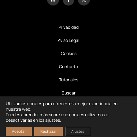
Privacidad
Aviso Legal
Cookies
Contacto
Tutoriales
Buscar
Suscríbete
Utilizamos cookies para ofrecerte la mejor experiencia en
nuestra web.
©2026 Carlos Soriano – Diseño Web – Todos los Derechos
Puedes aprender más sobre qué cookies utilizamos o
Reservados
desactivarlas en los
ajustes
.
Aceptar
Rechazar
Ajustes