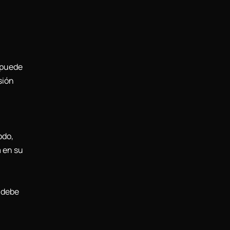
 puede
sión
odo,
á en su
n debe