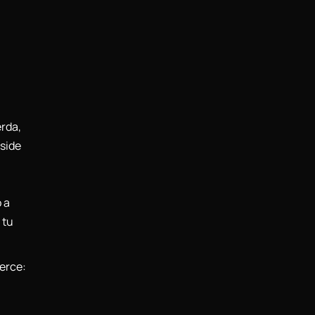
rda,
eside
o a
 tu
erce: