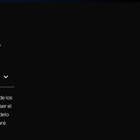
n
de los
ser el
delo
aré