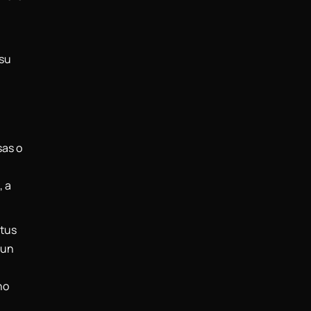
 su
sas o
, a
 tus
 un
no