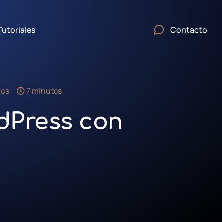
Tutoriales
Contacto
ios
7 minutos
dPress con