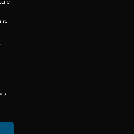
or el
e su
r
más