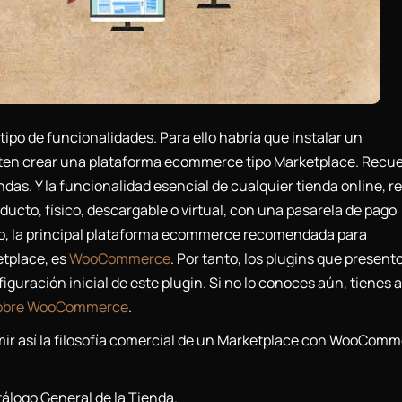
tipo de funcionalidades. Para ello habría que instalar un
iten crear una plataforma ecommerce tipo Marketplace. Recue
das. Y la funcionalidad esencial de cualquier tienda online, r
ducto, físico, descargable o virtual, con una pasarela de pago
tido, la principal plataforma ecommerce recomendada para
etplace, es
WooCommerce
. Por tanto, los plugins que present
iguración inicial de este plugin. Si no lo conoces aún, tienes a
 sobre WooCommerce
.
mir así la filosofía comercial de un Marketplace con WooComm
álogo General de la Tienda.