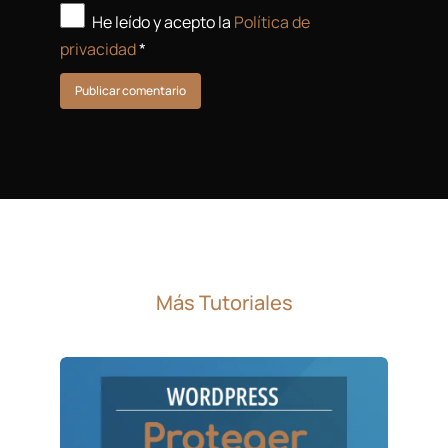
He leído y acepto la
Política de
privacidad
*
Publicar comentario
Más Tutoriales